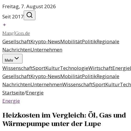
Freitag, 7. August 2026
Seit 2017
✦
Mang
|
Gon
.
de
Gesellschaft
Krypto-News
Mobilität
Politik
Regionale
Nachrichten
Unternehmen
Mehr
Wissenschaft
Sport
Kultur
Technologie
Wirtschaft
Energie
Gesellschaft
Krypto-News
Mobilität
Politik
Regionale
Nachrichten
Unternehmen
Wissenschaft
Sport
Kultur
Tech
Startseite
/
Energie
Energie
Heizkosten im Vergleich: Öl, Gas und
Wärmepumpe unter der Lupe