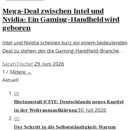
Mega-Deal zwischen Intel und
Nvidia: Ein Gaming-Handheld wird
geboren
Intel und Nvidia scheinen kurz vor einem bedeutenden
Deal zu stehen, der die Gaming-Handheld-Branche
revolutionieren könnte. Der geplante Mega-Deal
Sarah Fischer
·
29. Juni 2026
könnte die Art und Weise, wie wir Spiele unterwegs
1 / 3
Ältere
→
erleben, grundlegend verändern.
Aktuell
01
Rheinmetall ICEYE: Deutschlands neues Kapitel
30. Juli 2026
in der Weltraumaufklärung
02
Der Schritt in die Selbstständigkeit: Warum