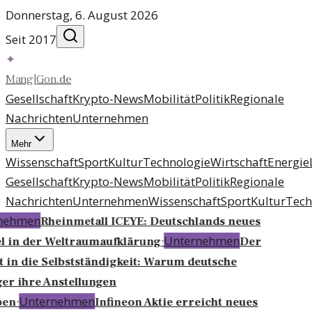
Donnerstag, 6. August 2026
Seit 2017
✦
Mang
|
Gon
.
de
Gesellschaft
Krypto-News
Mobilität
Politik
Regionale
Nachrichten
Unternehmen
Mehr
Wissenschaft
Sport
Kultur
Technologie
Wirtschaft
Energie
Gesellschaft
Krypto-News
Mobilität
Politik
Regionale
Nachrichten
Unternehmen
Wissenschaft
Sport
Kultur
Tech
nehmen
Rheinmetall ICEYE: Deutschlands neues
·
Unternehmen
l in der Weltraumaufklärung
Der
t in die Selbstständigkeit: Warum deutsche
r ihre Anstellungen
·
Unternehmen
ben
Infineon Aktie erreicht neues