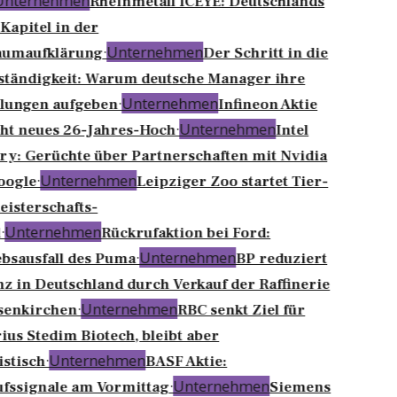
nternehmen
Rheinmetall ICEYE: Deutschlands
Kapitel in der
·
Unternehmen
aumaufklärung
Der Schritt in die
ständigkeit: Warum deutsche Manager ihre
·
Unternehmen
lungen aufgeben
Infineon Aktie
·
Unternehmen
ht neues 26-Jahres-Hoch
Intel
y: Gerüchte über Partnerschaften mit Nvidia
·
Unternehmen
oogle
Leipziger Zoo startet Tier-
isterschafts-
·
Unternehmen
Rückrufaktion bei Ford:
·
Unternehmen
bsausfall des Puma
BP reduziert
z in Deutschland durch Verkauf der Raffinerie
·
Unternehmen
senkirchen
RBC senkt Ziel für
ius Stedim Biotech, bleibt aber
·
Unternehmen
stisch
BASF Aktie:
·
Unternehmen
fssignale am Vormittag
Siemens