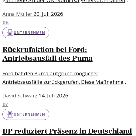
ganz neue Art der WM-Vorhersage hervor. Erfahren
Sie, wie Besucher die Tierwelt in den Wettbewerb
Anna Müller
·
20. Juli 2026
einbeziehen können.
06
UNTERNEHMEN
Rückrufaktion bei Ford:
Antriebsausfall des Puma
Ford hat den Puma aufgrund möglicher
Antriebsausfälle zurückgerufen. Diese Maßnahme
betrifft weltweit tausende Fahrzeuge und könnte
David Schwarz
·
14. Juli 2026
weitreichende Folgen haben.
07
UNTERNEHMEN
BP reduziert Präsenz in Deutschland