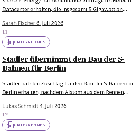
Siemens Energy hat bedeutende Aufträge im Bereich
Datacenter erhalten, die insgesamt 5 Gigawatt an
Energie umfassen. Diese Entwicklung könnte
Sarah Fischer
·
6. Juli 2026
weitreichende Auswirkungen auf den Energiemarkt
11
haben.
UNTERNEHMEN
Stadler übernimmt den Bau der S-
Bahnen für Berlin
Stadler hat den Zuschlag für den Bau der S-Bahnen in
Berlin erhalten, nachdem Alstom aus dem Rennen
ausgestiegen ist. Diese Entscheidung könnte
Lukas Schmidt
·
4. Juli 2026
weitreichende Auswirkungen auf den Berliner
12
Nahverkehr haben.
UNTERNEHMEN