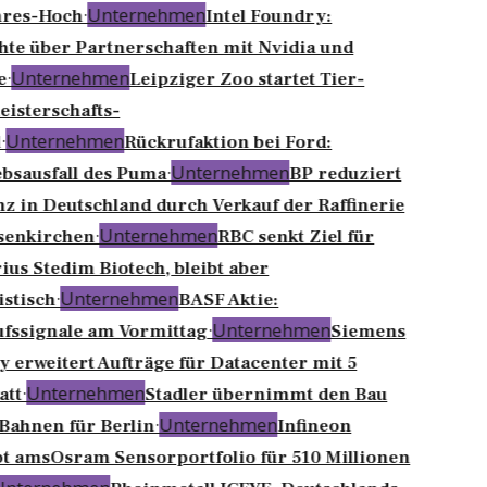
·
Unternehmen
hres-Hoch
Intel Foundry:
te über Partnerschaften mit Nvidia und
·
Unternehmen
e
Leipziger Zoo startet Tier-
isterschafts-
·
Unternehmen
Rückrufaktion bei Ford:
·
Unternehmen
bsausfall des Puma
BP reduziert
z in Deutschland durch Verkauf der Raffinerie
·
Unternehmen
senkirchen
RBC senkt Ziel für
ius Stedim Biotech, bleibt aber
·
Unternehmen
stisch
BASF Aktie:
·
Unternehmen
fssignale am Vormittag
Siemens
 erweitert Aufträge für Datacenter mit 5
·
Unternehmen
tt
Stadler übernimmt den Bau
·
Unternehmen
Bahnen für Berlin
Infineon
t amsOsram Sensorportfolio für 510 Millionen