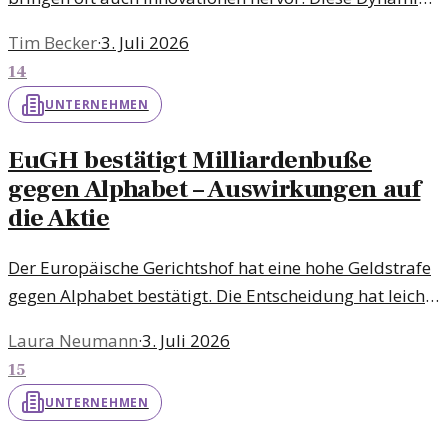
zeigt, wie Unternehmen durch Krisen gestärkt aus der
Tim Becker
·
3. Juli 2026
Notlage hervorgehen können.
14
UNTERNEHMEN
EuGH bestätigt Milliardenbuße
gegen Alphabet – Auswirkungen auf
die Aktie
Der Europäische Gerichtshof hat eine hohe Geldstrafe
gegen Alphabet bestätigt. Die Entscheidung hat leichte
Auswirkungen auf die Aktie des Unternehmens, die
Laura Neumann
·
3. Juli 2026
etwas gesunken ist.
15
UNTERNEHMEN