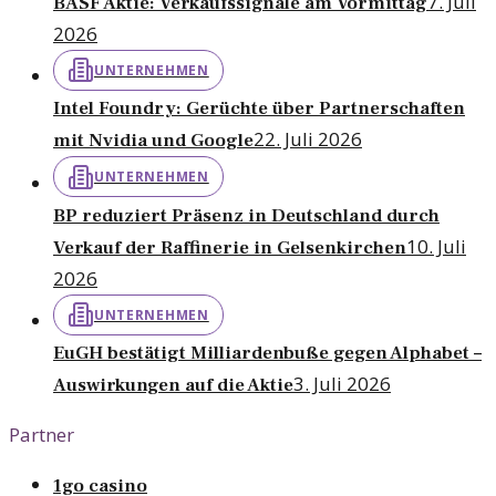
7. Juli
BASF Aktie: Verkaufssignale am Vormittag
2026
UNTERNEHMEN
Intel Foundry: Gerüchte über Partnerschaften
22. Juli 2026
mit Nvidia und Google
UNTERNEHMEN
BP reduziert Präsenz in Deutschland durch
10. Juli
Verkauf der Raffinerie in Gelsenkirchen
2026
UNTERNEHMEN
EuGH bestätigt Milliardenbuße gegen Alphabet –
3. Juli 2026
Auswirkungen auf die Aktie
Partner
1go casino