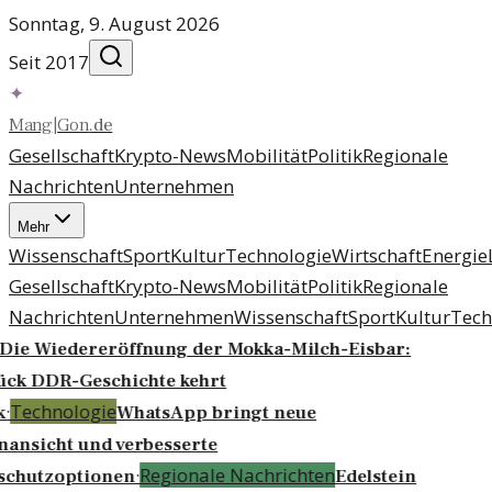
Sonntag, 9. August 2026
Seit 2017
✦
Mang
|
Gon
.
de
Gesellschaft
Krypto-News
Mobilität
Politik
Regionale
Nachrichten
Unternehmen
Mehr
Wissenschaft
Sport
Kultur
Technologie
Wirtschaft
Energie
Gesellschaft
Krypto-News
Mobilität
Politik
Regionale
Nachrichten
Unternehmen
Wissenschaft
Sport
Kultur
Tech
Die Wiedereröffnung der Mokka-Milch-Eisbar:
ück DDR-Geschichte kehrt
·
Technologie
k
WhatsApp bringt neue
ansicht und verbesserte
·
Regionale Nachrichten
schutzoptionen
Edelstein