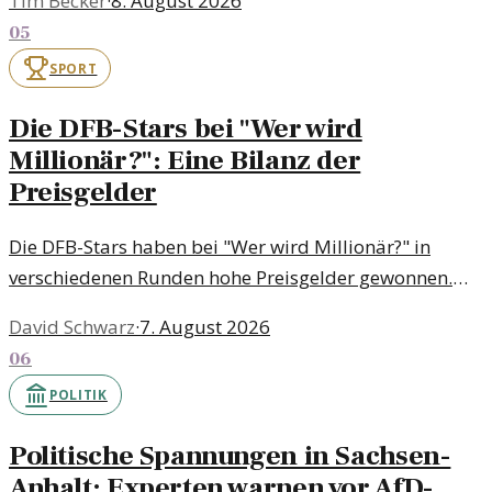
Tim Becker
·
8. August 2026
05
SPORT
Die DFB-Stars bei "Wer wird
Millionär?": Eine Bilanz der
Preisgelder
Die DFB-Stars haben bei "Wer wird Millionär?" in
verschiedenen Runden hohe Preisgelder gewonnen.
Diese Erfolge zeigen nicht nur ihr Wissen, sondern
David Schwarz
·
7. August 2026
auch ihr Engagement für wohltätige Zwecke.
06
POLITIK
Politische Spannungen in Sachsen-
Anhalt: Experten warnen vor AfD-