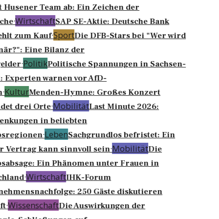
 Husener Team ab: Ein Zeichen der
·
Wirtschaft
che
SAP SE-Aktie: Deutsche Bank
·
Sport
hlt zum Kauf
Die DFB-Stars bei "Wer wird
när?": Eine Bilanz der
·
Politik
elder
Politische Spannungen in Sachsen-
: Experten warnen vor AfD-
·
Kultur
n
Menden-Hymne: Großes Konzert
·
Mobilität
det drei Orte
Last Minute 2026:
enkungen in beliebten
·
Leben
bsregionen
Sachgrundlos befristet: Ein
·
Mobilität
r Vertrag kann sinnvoll sein
Die
sabsage: Ein Phänomen unter Frauen in
·
Wirtschaft
chland
IHK-Forum
ehmensnachfolge: 250 Gäste diskutieren
·
Wissenschaft
t
Die Auswirkungen der