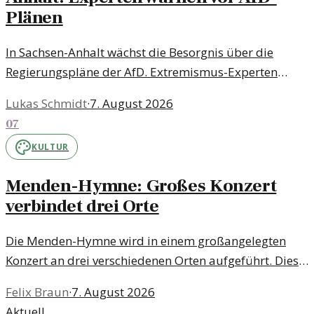
Plänen
In Sachsen-Anhalt wächst die Besorgnis über die
Regierungspläne der AfD. Extremismus-Experten
äußern Bedenken hinsichtlich der politischen Richtung
Lukas Schmidt
·
7. August 2026
und deren Folgen.
07
KULTUR
Menden-Hymne: Großes Konzert
verbindet drei Orte
Die Menden-Hymne wird in einem großangelegten
Konzert an drei verschiedenen Orten aufgeführt. Dies
bietet eine einzigartige Gelegenheit, die Musik und die
Felix Braun
·
7. August 2026
Gemeinschaft zu feiern.
Aktuell