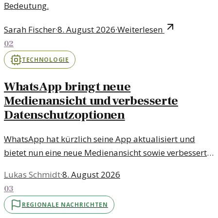
Bedeutung.
Sarah Fischer
·
8. August 2026
·
Weiterlesen
02
TECHNOLOGIE
WhatsApp bringt neue
Medienansicht und verbesserte
Datenschutzoptionen
WhatsApp hat kürzlich seine App aktualisiert und
bietet nun eine neue Medienansicht sowie verbesserte
Datenschutzoptionen. Diese Änderungen zielen darauf
Lukas Schmidt
·
8. August 2026
ab, das Nutzererlebnis zu verbessern und mehr
03
Privatsphäre zu gewährleisten.
REGIONALE NACHRICHTEN