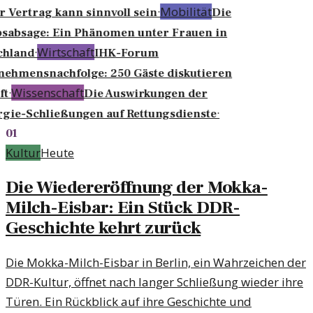
·
Mobilität
r Vertrag kann sinnvoll sein
Die
sabsage: Ein Phänomen unter Frauen in
·
Wirtschaft
chland
IHK-Forum
ehmensnachfolge: 250 Gäste diskutieren
·
Wissenschaft
t
Die Auswirkungen der
·
gie-Schließungen auf Rettungsdienste
01
Kultur
Heute
Die Wiedereröffnung der Mokka-
Milch-Eisbar: Ein Stück DDR-
Geschichte kehrt zurück
Die Mokka-Milch-Eisbar in Berlin, ein Wahrzeichen der
DDR-Kultur, öffnet nach langer Schließung wieder ihre
Türen. Ein Rückblick auf ihre Geschichte und