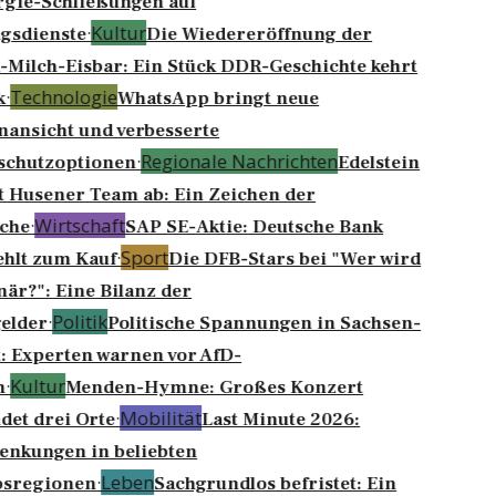
gie-Schließungen auf
·
Kultur
gsdienste
Die Wiedereröffnung der
Milch-Eisbar: Ein Stück DDR-Geschichte kehrt
·
Technologie
k
WhatsApp bringt neue
ansicht und verbesserte
·
Regionale Nachrichten
schutzoptionen
Edelstein
 Husener Team ab: Ein Zeichen der
·
Wirtschaft
che
SAP SE-Aktie: Deutsche Bank
·
Sport
hlt zum Kauf
Die DFB-Stars bei "Wer wird
när?": Eine Bilanz der
·
Politik
elder
Politische Spannungen in Sachsen-
: Experten warnen vor AfD-
·
Kultur
n
Menden-Hymne: Großes Konzert
·
Mobilität
det drei Orte
Last Minute 2026:
enkungen in beliebten
·
Leben
bsregionen
Sachgrundlos befristet: Ein