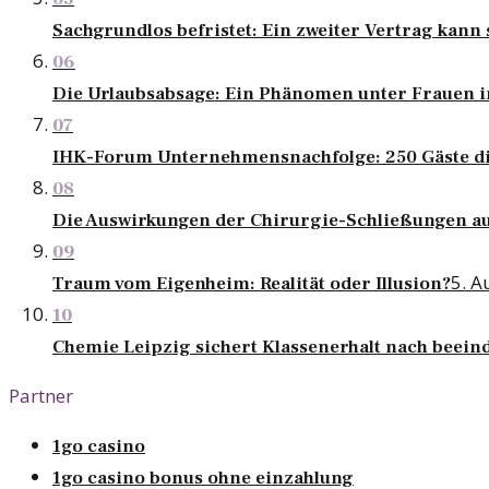
Sachgrundlos befristet: Ein zweiter Vertrag kann 
06
Die Urlaubsabsage: Ein Phänomen unter Frauen i
07
IHK-Forum Unternehmensnachfolge: 250 Gäste di
08
Die Auswirkungen der Chirurgie-Schließungen au
09
5. A
Traum vom Eigenheim: Realität oder Illusion?
10
Chemie Leipzig sichert Klassenerhalt nach beei
Partner
1go casino
1go casino bonus ohne einzahlung