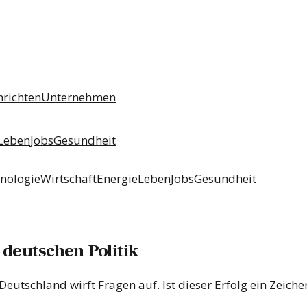
hrichten
Unternehmen
Leben
Jobs
Gesundheit
nologie
Wirtschaft
Energie
Leben
Jobs
Gesundheit
 deutschen Politik
tschland wirft Fragen auf. Ist dieser Erfolg ein Zeichen 