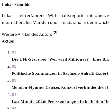
Lukas Schmidt
Lukas ist ein erfahrener Wirtschaftsreporter mit über z
internationalen Märkten und Trends sind in der Branche
Weitere Artikel des Autors
Aktuell
01
Die DFB-Stars bei "Wer wird Millionär?": Eine Bil
02
Politische Spannungen in Sachsen-Anhalt: Exper
03
Menden-Hymne: Großes Konzert verbindet drei 
04
Last Minute 2026: Preissenkungen in beliebten U
05