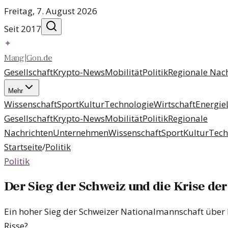
Freitag, 7. August 2026
Seit 2017
✦
Mang
|
Gon
.
de
Gesellschaft
Krypto-News
Mobilität
Politik
Regionale Nac
Mehr
Wissenschaft
Sport
Kultur
Technologie
Wirtschaft
Energie
Gesellschaft
Krypto-News
Mobilität
Politik
Regionale
Nachrichten
Unternehmen
Wissenschaft
Sport
Kultur
Tech
Startseite
/
Politik
Politik
Der Sieg der Schweiz und die Krise der
Ein hoher Sieg der Schweizer Nationalmannschaft über Deu
Risse?