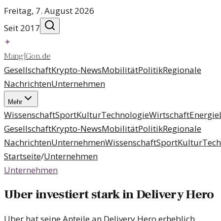
Freitag, 7. August 2026
Seit 2017
✦
Mang
|
Gon
.
de
Gesellschaft
Krypto-News
Mobilität
Politik
Regionale
Nachrichten
Unternehmen
Mehr
Wissenschaft
Sport
Kultur
Technologie
Wirtschaft
Energie
Gesellschaft
Krypto-News
Mobilität
Politik
Regionale
Nachrichten
Unternehmen
Wissenschaft
Sport
Kultur
Tech
Startseite
/
Unternehmen
Unternehmen
Uber investiert stark in Delivery Hero
Uber hat seine Anteile an Delivery Hero erheblich