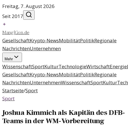
Freitag, 7. August 2026
Seit 2017
✦
Mang
|
Gon
.
de
Gesellschaft
Krypto-News
Mobilität
Politik
Regionale
Nachrichten
Unternehmen
Mehr
Wissenschaft
Sport
Kultur
Technologie
Wirtschaft
Energie
Gesellschaft
Krypto-News
Mobilität
Politik
Regionale
Nachrichten
Unternehmen
Wissenschaft
Sport
Kultur
Tech
Startseite
/
Sport
Sport
Joshua Kimmich als Kapitän des DFB-
Teams in der WM-Vorbereitung