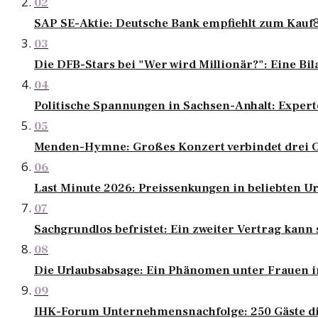
02
SAP SE-Aktie: Deutsche Bank empfiehlt zum Kauf
03
Die DFB-Stars bei "Wer wird Millionär?": Eine Bil
04
Politische Spannungen in Sachsen-Anhalt: Exper
05
Menden-Hymne: Großes Konzert verbindet drei 
06
Last Minute 2026: Preissenkungen in beliebten U
07
Sachgrundlos befristet: Ein zweiter Vertrag kann 
08
Die Urlaubsabsage: Ein Phänomen unter Frauen i
09
IHK-Forum Unternehmensnachfolge: 250 Gäste di