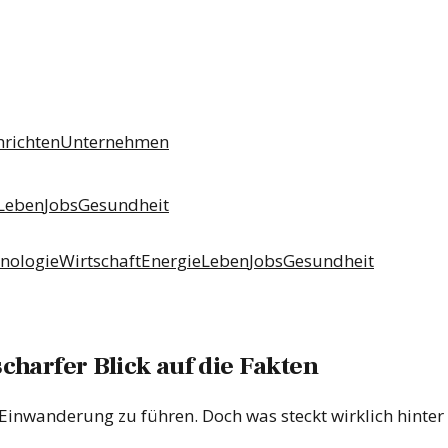
hrichten
Unternehmen
Leben
Jobs
Gesundheit
nologie
Wirtschaft
Energie
Leben
Jobs
Gesundheit
charfer Blick auf die Fakten
 Einwanderung zu führen. Doch was steckt wirklich hinter