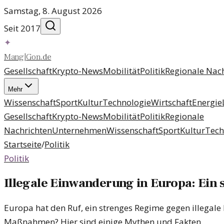
Samstag, 8. August 2026
Seit 2017
✦
Mang
|
Gon
.
de
Gesellschaft
Krypto-News
Mobilität
Politik
Regionale Nac
Mehr
Wissenschaft
Sport
Kultur
Technologie
Wirtschaft
Energie
Gesellschaft
Krypto-News
Mobilität
Politik
Regionale
Nachrichten
Unternehmen
Wissenschaft
Sport
Kultur
Tech
Startseite
/
Politik
Politik
Illegale Einwanderung in Europa: Ein s
Europa hat den Ruf, ein strenges Regime gegen illegale
Maßnahmen? Hier sind einige Mythen und Fakten.