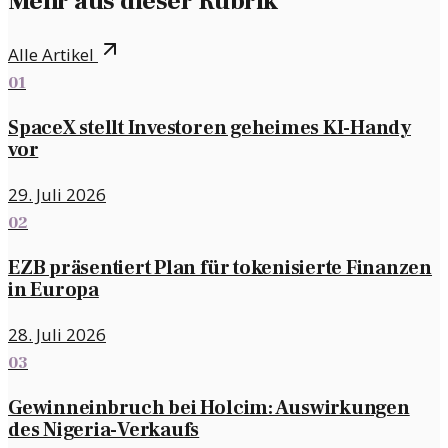
Mehr aus dieser Rubrik
Alle Artikel
01
SpaceX stellt Investoren geheimes KI-Handy
vor
29. Juli 2026
02
EZB präsentiert Plan für tokenisierte Finanzen
in Europa
28. Juli 2026
03
Gewinneinbruch bei Holcim: Auswirkungen
des Nigeria-Verkaufs