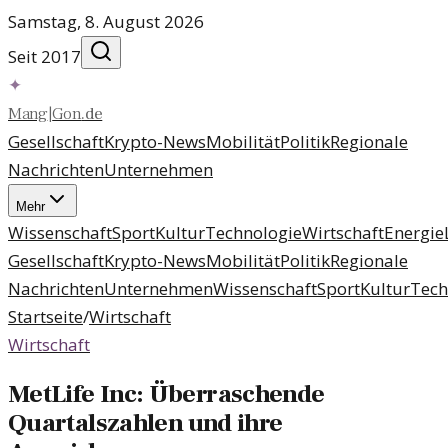
Samstag, 8. August 2026
Seit 2017
✦
Mang
|
Gon
.
de
Gesellschaft
Krypto-News
Mobilität
Politik
Regionale
Nachrichten
Unternehmen
Mehr
Wissenschaft
Sport
Kultur
Technologie
Wirtschaft
Energie
Gesellschaft
Krypto-News
Mobilität
Politik
Regionale
Nachrichten
Unternehmen
Wissenschaft
Sport
Kultur
Tech
Startseite
/
Wirtschaft
Wirtschaft
MetLife Inc: Überraschende
Quartalszahlen und ihre